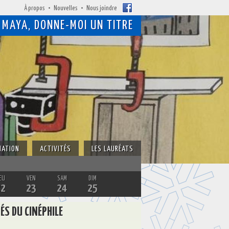
À propos
Nouvelles
Nous joindre
MAYA, DONNE-MOI UN TITRE
MATION
ACTIVITÉS
LES LAURÉATS
EU
VEN
SAM
DIM
22
23
24
25
ÉS DU CINÉPHILE