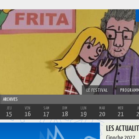
LE FESTIVAL
PROGRAM
ARCHIVES
JEU
VEN
SAM
DIM
LUN
MAR
MER
J
15
16
17
18
19
20
21
LES ACTUALIT
Cinoche 2027