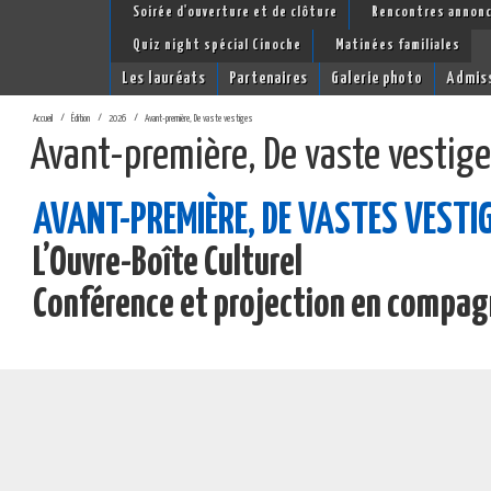
Soirée d'ouverture et de clôture
Rencontres annon
Quiz night spécial Cinoche
Matinées familiales
Les lauréats
Partenaires
Galerie photo
Admis
Accueil
Édition
2026
Avant-première, De vaste vestiges
Avant-première, De vaste vestig
AVANT-PREMIÈRE, DE VASTES VESTIGE
L’Ouvre-Boîte Culturel
Conférence et projection en compagn