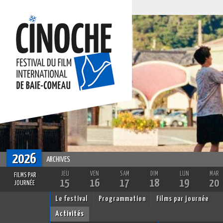
2026
ARCHIVES
JEU
VEN
SAM
DIM
LUN
MAR
FILMS PAR
15
16
17
18
19
20
JOURNÉE
Le festival
Programmation
Films par journée
Activités