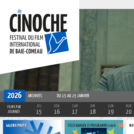
2026
ARCHIVES
DU 15 AU 25 JANVIER
JEU
VEN
SAM
DIM
LUN
MAR
FILMS PAR
15
16
17
18
19
20
JOURNÉE
GALERIE PHOTO
TÉLÉCHARGER LE PROGRAMME 2026
NO